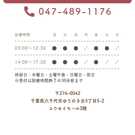
047-489-1176
診療時間
月
火
水
木
金
土
日
09:00～12:30
／
／
14:00～17:30
／
／
／
休診日：木曜日・土曜午後・日曜日・祝日
※受付は診療時間終了の30分前まで
〒276-0042
千葉県八千代市ゆりのき台3丁目5-2
ユウセイモール3階